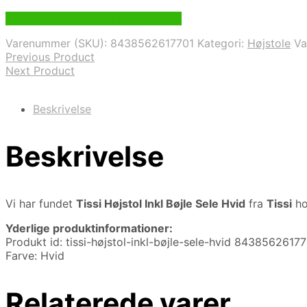
Bedste Pris Funder via Price Index
Varenummer (SKU):
8438562617701
Kategori:
Højstole
V
Previous Product
Next Product
Beskrivelse
Beskrivelse
Vi har fundet
Tissi Højstol Inkl Bøjle Sele Hvid
fra
Tissi
ho
Yderlige produktinformationer:
Produkt id: tissi-højstol-inkl-bøjle-sele-hvid 8438562617
Farve: Hvid
Relaterede varer