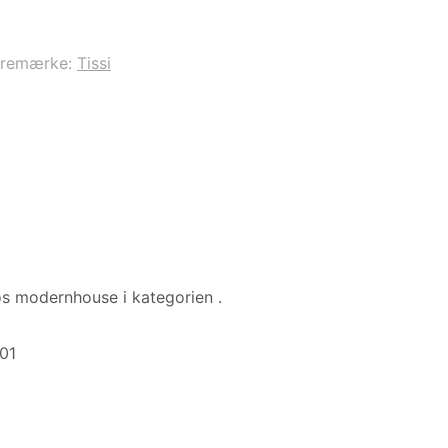
aremærke:
Tissi
s modernhouse i kategorien
.
701