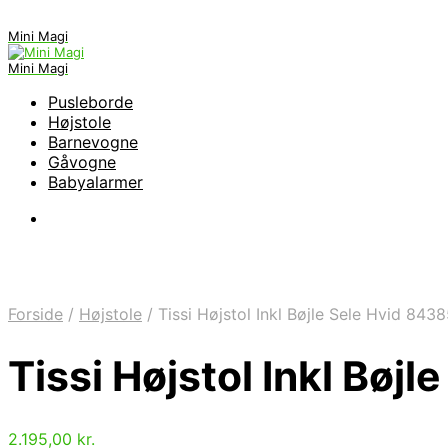
Mini Magi
Mini Magi
Pusleborde
Højstole
Barnevogne
Gåvogne
Babyalarmer
Forside
/
Højstole
/
Tissi Højstol Inkl Bøjle Sele Hvid 84
Tissi Højstol Inkl Bø
2.195,00
kr.