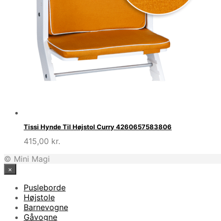
Tissi Hynde Til Højstol Curry 4260657583806
415,00
kr.
© Mini Magi
×
Pusleborde
Højstole
Barnevogne
Gåvogne