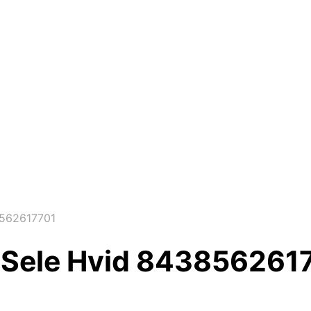
38562617701
jle Sele Hvid 843856261