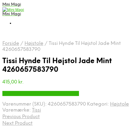
Mini Magi
Mini Magi
Forside
/
Højstole
/
Tissi Hynde Til Højstol Jade Mint
4260657583790
Tissi Hynde Til Højstol Jade Mint
4260657583790
415,00
kr.
Bedste Pris Funder via Price Index
Varenummer (SKU):
4260657583790
Kategori:
Højstole
Varemærke:
Tissi
Previous Product
Next Product