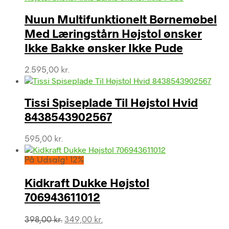
Nuun Multifunktionelt Børnemøbel
Med Læringstårn Højstol ønsker
Ikke Bakke ønsker Ikke Pude
2.595,00
kr.
Tissi Spiseplade Til Højstol Hvid
8438543902567
595,00
kr.
På Udsalg! 12%
Kidkraft Dukke Højstol
706943611012
Den
Den
398,00
kr.
349,00
kr.
oprindelige
aktuelle