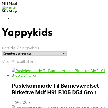
Mini Magi
Mini Magi
Yappykids
Forside
/
Yappykids
Viser 9 resultater
Puslekommode Til Børneværelset
Birketræ Mdf H91 B105 D54 Grøn
4.699,00
kr.