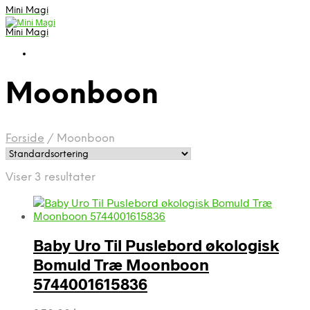
Mini Magi
Mini Magi
Moonboon
Forside
/
Moonboon
Viser 3 resultater
Baby Uro Til Puslebord økologisk
Bomuld Træ Moonboon
5744001615836