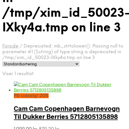
/tmp/xim_id_50023
IXky4a.tmp on line 3
Forside
/
Deprecated: mb_strtolower(): Passing null to
parameter #1 ($string) of type string is deprecated in
/tmp/xim_id_50023-IXky4a.tmp on line 3
Viser 1 resultat
På Udsalg! 20%
Cam Cam Copenhagen Barnevogn
Til Dukker Berries 5712805135898
Den
Den