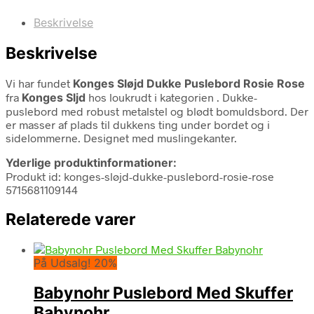
Beskrivelse
Beskrivelse
Vi har fundet
Konges Sløjd Dukke Puslebord Rosie Rose
fra
Konges Sljd
hos loukrudt i kategorien
. Dukke-
puslebord med robust metalstel og blødt bomuldsbord. Der
er masser af plads til dukkens ting under bordet og i
sidelommerne. Designet med muslingekanter.
Yderlige produktinformationer:
Produkt id: konges-sløjd-dukke-puslebord-rosie-rose
5715681109144
Relaterede varer
På Udsalg! 20%
Babynohr Puslebord Med Skuffer
Babynohr