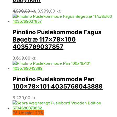
Den
Den
4.999,00
kr.
3.999,00
kr.
oprindelige
aktuelle
pris
pris
var:
er:
Pinolino Puslekommode Fagus
4.999,00 kr..
3.999,00 kr..
Bøgetræ 117x78x100
4035769037857
8.699,00
kr.
Pinolino Puslekommode Pan
100x78x101 4035769043889
8.239,00
kr.
På Udsalg! 20%