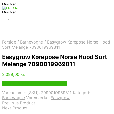
Mini Magi
Mini Magi
Forside
/
Barnevogne
/
Easygrow Kørepose Norse Hood
Sort Melange 7090019969811
Easygrow Kørepose Norse Hood Sort
Melange 7090019969811
2.099,00
kr.
Bedste Pris Funder via Price Index
Varenummer (SKU):
7090019969811
Kategori:
Barnevogne
Varemærke:
Easygrow
Previous Product
Next Product