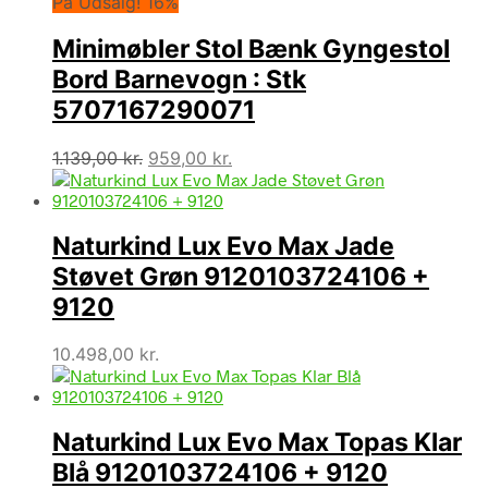
På Udsalg! 16%
Minimøbler Stol Bænk Gyngestol
Bord Barnevogn : Stk
5707167290071
Den
Den
1.139,00
kr.
959,00
kr.
oprindelige
aktuelle
pris
pris
var:
er:
Naturkind Lux Evo Max Jade
1.139,00 kr..
959,00 kr..
Støvet Grøn 9120103724106 +
9120
10.498,00
kr.
Naturkind Lux Evo Max Topas Klar
Blå 9120103724106 + 9120